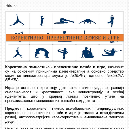
Hits: 0
Корективна гимнастика - превентивне вежбе и игре
, базиране
су на основним принципима кинезитерапије а основно средство
којим се кинезитерапија служи је
ПОКРЕТ,
односно
ТЕЛЕСНА
ВЕЖБА
.
Игра
је активност кроз коју дете стиче самопоуздање, развија
сналажљивост и креативност, јача концентрацију и осећај
идентитета, што у крајњој линији позитивно утиче на
превазилажење емоционалних тешкоћа код детета.
Предмет
корективне гимнастике-обавезних индивидуалних
корективно превентивних вежби и игри је
телесни став
,физички
развој, антропометријске карактеристике и емоционалне тешкоће
деце.