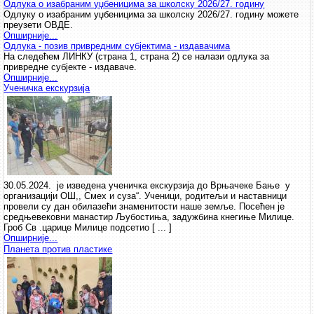
Одлука о изабраним уџбеницима за школску 2026/27. годину
Одлуку о изабраним уџбеницима за школску 2026/27. годину можете
преузети ОВДЕ.
Опширније...
Одлука - позив привредним субјектима - издавачима
На следећем ЛИНКУ (страна 1, страна 2) се налази одлука за
привредне субјекте - издаваче.
Опширније...
Ученичка екскурзија
30.05.2024. је изведена ученичка екскурзија до Врњачеке Бање у
организацији ОШ,, Смех и суза“. Ученици, родитељи и наставници
провели су дан обилазећи знаменитости наше земље. Посећен је
средњевековни манастир Љубостиња, задужбина кнегиње Милице.
Гроб Св .царице Милице подсетио [ ... ]
Опширније...
Планета против пластике