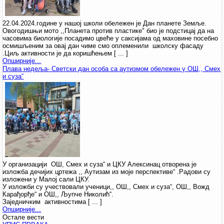
22.04.2024.године у нашој школи обележен је Дан планете Земље.
Овогодишњи мото ,,Планета против пластике" био је подстицај да на
часовима биологије посадимо цвеће у саксијама од маховине посебно
осмишљеним за овај дан чиме смо оплеменили школску фасаду
.Циљ активности је да коришћењем [ ... ]
Опширније...
Плава недеља- Светски дан особа са аутизмом обележен у ОШ,, Смех
и суза“
У организацији ОШ, Смех и суза“ и ЦКУ Алексинац отворена je
изложба дечијих цртежа ,, Аутизам из моје перспективе“ .Радови су
изложени у Малој сали ЦКУ.
У изложби су учествовали ученици,, ОШ,, Смех и суза“, ОШ,, Вожд
Карађорђе“ и ОШ,, Љупче Николић“.
Заједничким активностима [ ... ]
Опширније...
Остале вести